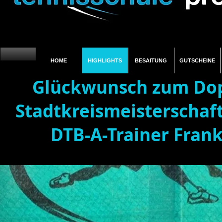
HOME
HIGHLIGHTS
BESAITUNG
GUTSCHEINE
Glückwunsch zum Dopp
Stadtkreismeisterschaf
DTB-A-Trainer Frank